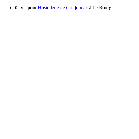
0 avis pour
Hostellerie de Goujounac
à Le Bourg